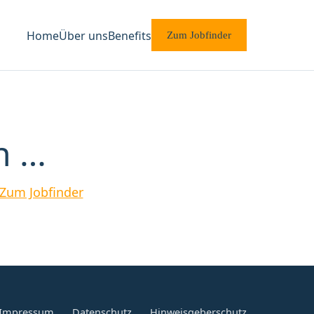
Home
Über uns
Benefits
Zum Jobfinder
n …
Zum Jobfinder
Impressum
Datenschutz
Hinweisgeberschutz